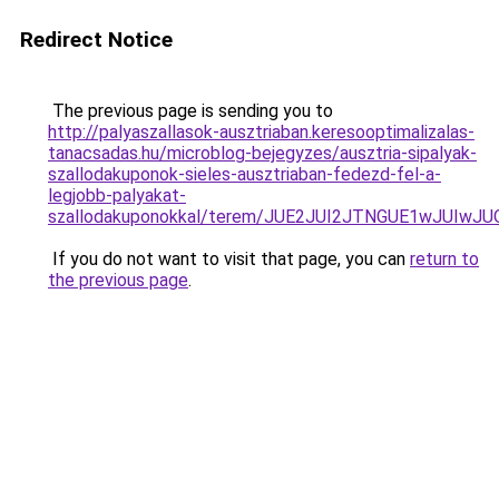
Redirect Notice
The previous page is sending you to
http://palyaszallasok-ausztriaban.keresooptimalizalas-
tanacsadas.hu/microblog-bejegyzes/ausztria-sipalyak-
szallodakuponok-sieles-ausztriaban-fedezd-fel-a-
legjobb-palyakat-
szallodakuponokkal/terem/JUE2JUI2JTNGUE1wJUI
If you do not want to visit that page, you can
return to
the previous page
.