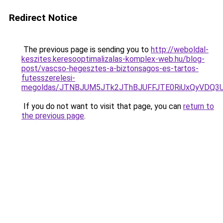
Redirect Notice
The previous page is sending you to
http://weboldal-
keszites.keresooptimalizalas-komplex-web.hu/blog-
post/vascso-hegesztes-a-biztonsagos-es-tartos-
futesszerelesi-
megoldas/JTNBJUM5JTk2JThBJUFFJTE0RiUxQyVDQ3
If you do not want to visit that page, you can
return to
the previous page
.