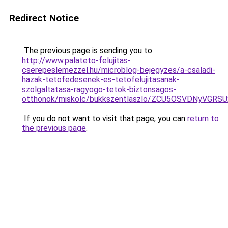
Redirect Notice
The previous page is sending you to
http://www.palateto-felujitas-
cserepeslemezzel.hu/microblog-bejegyzes/a-csaladi-
hazak-tetofedesenek-es-tetofelujitasanak-
szolgaltatasa-ragyogo-tetok-biztonsagos-
otthonok/miskolc/bukkszentlaszlo/ZCU5OSVDNyVG
If you do not want to visit that page, you can
return to
the previous page
.