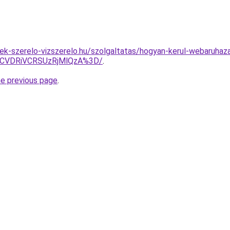
ek-szerelo-vizszerelo.hu/szolgaltatas/hogyan-kerul-webaruhaza
CVDRiVCRSUzRjMlQzA%3D/
.
he previous page
.