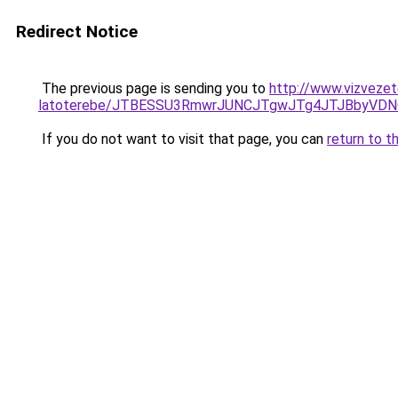
Redirect Notice
The previous page is sending you to
http://www.vizvezet
latoterebe/JTBESSU3RmwrJUNCJTgwJTg4JTJBbyVDN
If you do not want to visit that page, you can
return to t