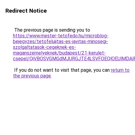
Redirect Notice
The previous page is sending you to
https://www.mester-tetofedo.hu/microblog-
bejegyzes/tetofelujitas-es-javitas-minosegi-
szolgaltatasok-cegeknek-es-
maganszemelyeknek/budapest/21-kerulet-
csepel/QiVBOSVGMGdMJURGJTE4LSVFOEQlOEUlMDAl
If you do not want to visit that page, you can
return to
the previous page
.